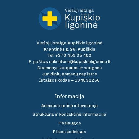
Planavimo dokumentai
Komisijos ir darbo grupės
El. pašto sudarymo tvarka
Viešoji įstaiga Kupiškio ligoninė
Krantinės g. 28, Kupiškis
Tel.
+370 459 35 400
E. paštas
sekretore@kupiskioligonine.lt
Duomenys kaupiami ir saugomi
Juridinių asmenų registre
Įstaigos kodas − 164832256
Informacija
Administracinė informacija
Struktūra ir kontaktinė informacija
Paslaugos
Etikos kodeksas