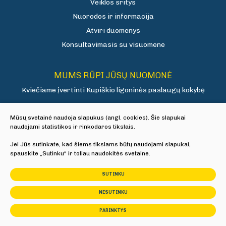
Veiklos sritys
Nuorodos ir informacija
Atviri duomenys
Konsultavimasis su visuomene
MUMS RŪPI JŪSŲ NUOMONĖ
Kviečiame įvertinti Kupiškio ligoninės paslaugų kokybę
Mūsų svetainė naudoja slapukus (angl. cookies). Šie slapukai
Vertinti
naudojami statistikos ir rinkodaros tikslais.
Jei Jūs sutinkate, kad šiems tikslams būtų naudojami slapukai,
spauskite „Sutinku“ ir toliau naudokitės svetaine.
© 2025 Visos teisės saugomos
SUTINKU
Slapukų parinktys
NESUTINKU
Duomenų apsauga
PARINKTYS
Sukurta:
TEXUS