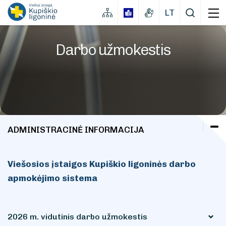
LT
Darbo užmokestis
ADMINISTRACINĖ INFORMACIJA
Administracinė informacija
Viešosios įstaigos Kupiškio ligoninės darbo
apmokėjimo sistema
VšĮ Kupiškio ligoninės Įstatai
Finansinių ataskaitų rinkiniai
Veiklos ataskaitos
2026 m. vidutinis darbo užmokestis