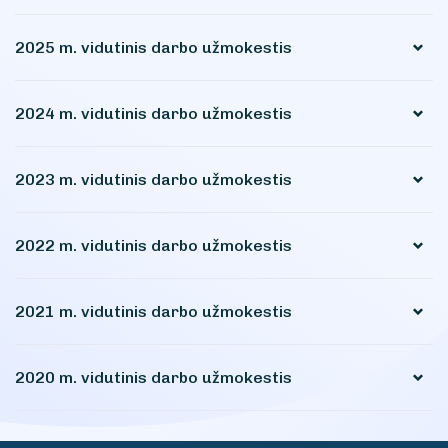
Darbo užmokestis
2025 m. vidutinis darbo užmokestis
Viešieji pirkimai
Paramos ligoninei viešinimas
2024 m. vidutinis darbo užmokestis
Projektai
Tarnybiniai lengvieji automobiliai
2023 m. vidutinis darbo užmokestis
Direktoriaus įsakymai
Lėšos veiklai viešinti
2022 m. vidutinis darbo užmokestis
Struktūra ir kontaktinė informacija
2021 m. vidutinis darbo užmokestis
Paslaugos
2020 m. vidutinis darbo užmokestis
Etikos kodeksas
Privačių interesų deklaravimas