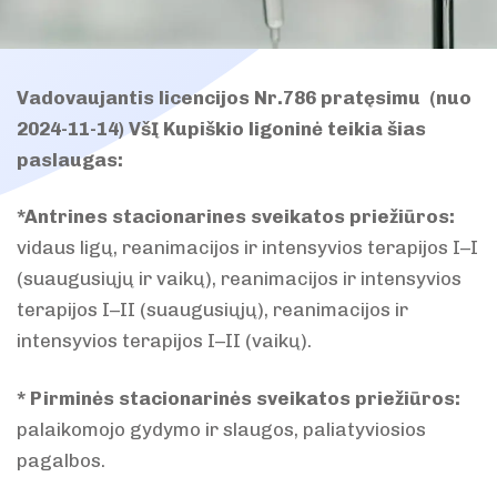
Vadovaujantis licencijos Nr.786 pratęsimu (nuo
2024-11-14) VšĮ Kupiškio ligoninė teikia šias
paslaugas:
*Antrines stacionarines sveikatos priežiūros:
vidaus ligų, reanimacijos ir intensyvios terapijos I–I
(suaugusiųjų ir vaikų), reanimacijos ir intensyvios
terapijos I–II (suaugusiųjų), reanimacijos ir
intensyvios terapijos I–II (vaikų).
* Pirminės stacionarinės sveikatos priežiūros:
palaikomojo gydymo ir slaugos, paliatyviosios
pagalbos.