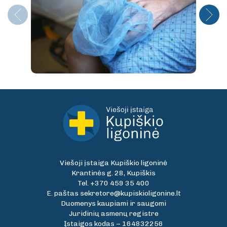
Viešoji įstaiga Kupiškio ligoninė
Krantinės g. 28, Kupiškis
Tel.
+370 459 35 400
E. paštas
sekretore@kupiskioligonine.lt
Duomenys kaupiami ir saugomi
Juridinių asmenų registre
Įstaigos kodas − 164832256