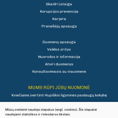
Skaidri įstaiga
Korupcijos prevencija
Karjera
Pranešėjų apsauga
Duomenų apsauga
Veiklos sritys
Nuorodos ir informacija
Atviri duomenys
Konsultavimasis su visuomene
MUMS RŪPI JŪSŲ NUOMONĖ
Kviečiame įvertinti Kupiškio ligoninės paslaugų kokybę
Mūsų svetainė naudoja slapukus (angl. cookies). Šie slapukai
Vertinti
naudojami statistikos ir rinkodaros tikslais.